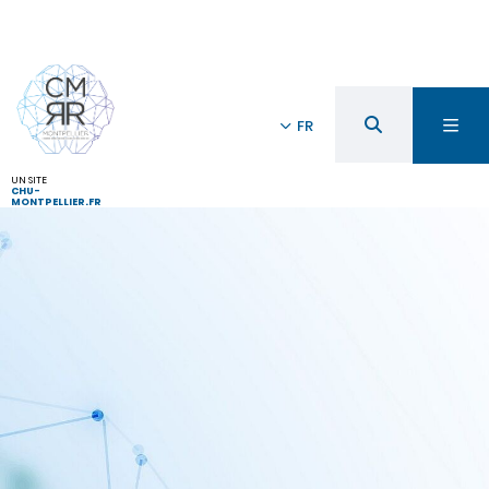
FR
UN SITE
CHU-
MONTPELLIER.FR