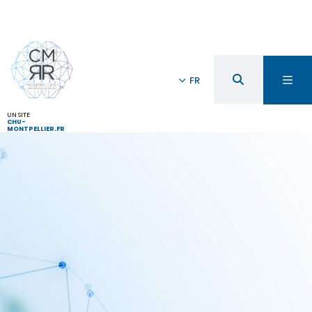
FR
UN SITE
CHU-
MONTPELLIER.FR