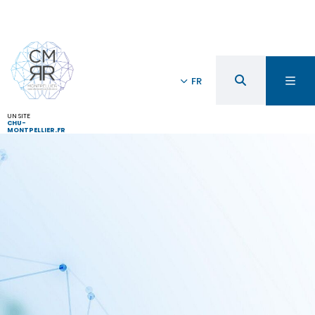
FR
UN SITE
CHU-
MONTPELLIER.FR