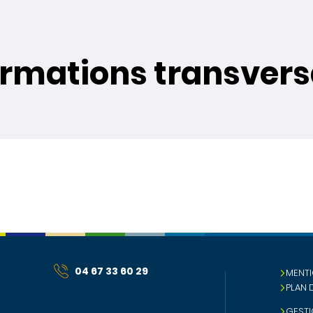
ormations transvers
04 67 33 60 29
MENTI
PLAN 
GESTI