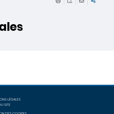
ales
ONS LÉGALES
DU SITE
ON DES COOKIES